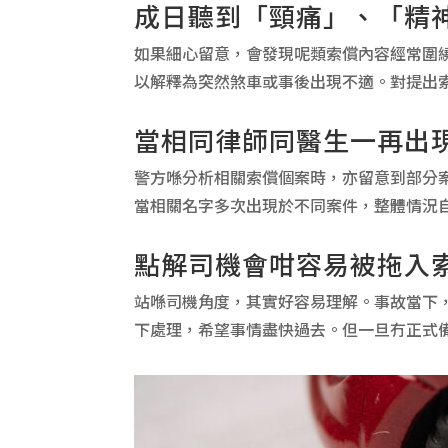
成日聽到「頸痛」、「精
如果細心留意，會發現呢類索償內容經常圍
以解釋為突然煞車或事後出現不適。對提出
當相同律師同醫生一再出
警方喺分析相關索償個案時，亦留意到部分
當相關名字多次出現於不同案件，整體情況
點解司機會咁容易被拖入
站喺司機角度，其實好容易理解。事故當下
下處理，希望事情盡快過去。但一旦冇正式