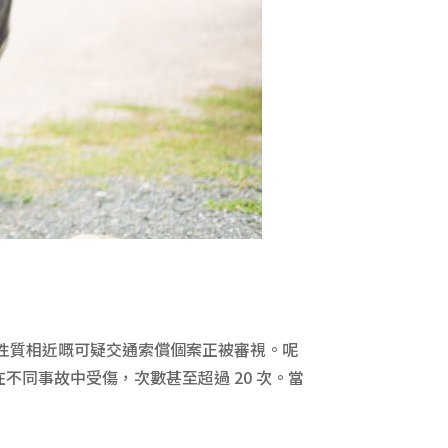
0 宗性質相近嘅可疑交通索償個案正被審視。呢
同事故中受傷，次數甚至超過 20 次。當