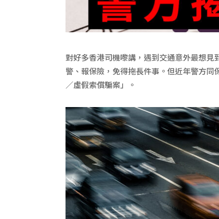
對好多香港司機嚟講，遇到交通意外最想見
警、報保險，免得拖長件事。但近年警方同
／虛假索償騙案」。