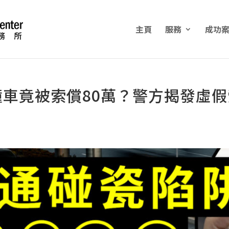
主頁
服務
成功
撞車竟被索償80萬？警方揭發虛假