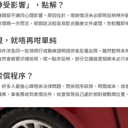
神受影響」，點解？
繞頸部不適同心理影響。原因在於，呢啲情況未必即時反映喺外
索償嘅一方而言，呢類說法較容易配合醫療文件處理，亦較難即
現，就唔再咁單純
案件涉及同一批律師行或醫療證明提供者反覆出現。雖然暫時未
自然會被更仔細檢視。呢一點亦反映，部分交通碰瓷個案未必只
索償程序？
，好多人最擔心嘅唔係法律問題，而係程序麻煩、時間成本，或
備案，事後再收到索償信件，就會發現自己處於相對被動嘅位置