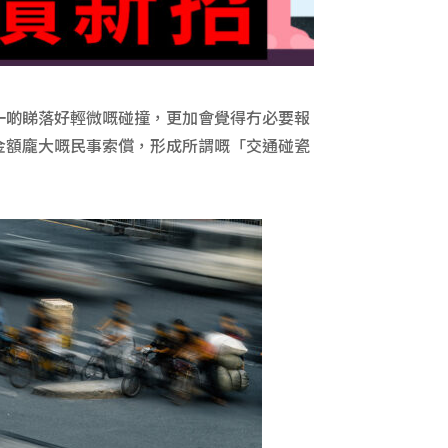
一啲睇落好輕微嘅碰撞，更加會覺得冇必要報
金額龐大嘅民事索償，形成所謂嘅「交通碰瓷