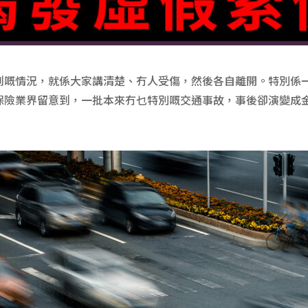
到嘅情況，就係大家講清楚、冇人受傷，然後各自離開。特別係
保險業界留意到，一批本來冇乜特別嘅交通事故，事後卻演變成