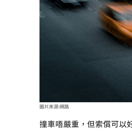
圖片來源:網路
撞車唔嚴重，但索償可以