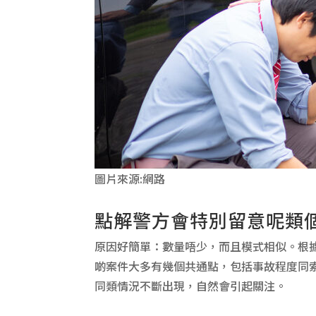
圖片來源:網路
點解警方會特別留意呢類
原因好簡單：數量唔少，而且模式相似。根據警方
啲案件大多有幾個共通點，包括事故程度同索
同類情況不斷出現，自然會引起關注。