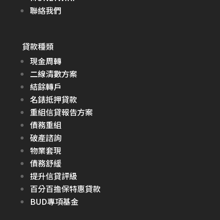
聯絡我們
貸款種類
現金周轉
二線清數方案
結餘轉戶
名錶抵押貸款
重組信貸報告方案
債務重組
破產諮詢
物業套現
債務舒緩
提升信貸評級
百分百擔保特惠貸款
BUD專項基金