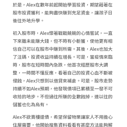
於是，Alex在數年前起開始學習投資，期望藉著在
股市投資獲利，能夠盡快賺到充足資金，讓孩子日
後往外地升學。
初入股市時，Alex懷著戰戰兢兢的心情嘗試，一直
下來雖未能賺大錢，但不時有小斬獲，使他更有相
信自己可以在股市中賺到所需。其後，Alex也加大
了注碼，投資收益持續在增長。可是，當疫情來臨
時，股市在短時間內急跌，他首次經歷股市大調
整，一時間不懂反應，看著自己的投資心血不斷被
侵蝕，Alex只想到以借貸來補倉。可是，股市走勢
持續不如Alex預期，他發現債項已累積至一發不可
收拾的地步。不但過往所賺的全數蝕掉，連以往的
儲蓄也化為烏有。
Alex不欲賣樓還債，希望保留物業讓家人不用擔心
住屋需要，他開始搜集資料看看有甚麼方法能夠解