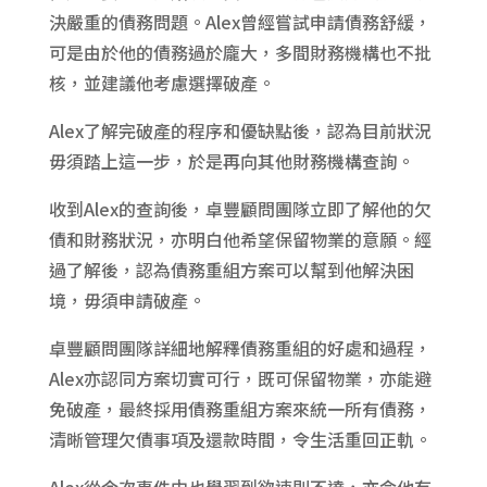
決嚴重的債務問題。Alex曾經嘗試申請債務舒緩，
可是由於他的債務過於龐大，多間財務機構也不批
核，並建議他考慮選擇破產。
Alex了解完破產的程序和優缺點後，認為目前狀況
毋須踏上這一步，於是再向其他財務機構查詢。
收到Alex的查詢後，卓豐顧問團隊立即了解他的欠
債和財務狀況，亦明白他希望保留物業的意願。經
過了解後，認為債務重組方案可以幫到他解決困
境，毋須申請破產。
卓豐顧問團隊詳細地解釋債務重組的好處和過程，
Alex亦認同方案切實可行，既可保留物業，亦能避
免破產，最終採用債務重組方案來統一所有債務，
清晰管理欠債事項及還款時間，令生活重回正軌。
Alex從今次事件中也學習到欲速則不達，亦令他有